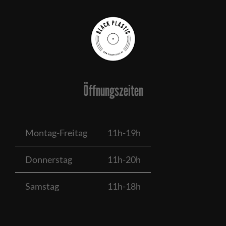
Öffnungszeiten
Montag-Freitag
11h-19h
Donnerstag
11h-20h
Samstag
11h-18h